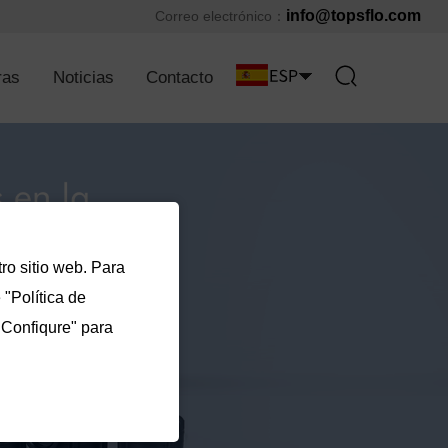
info@topsflo.com
Correo electrónico：
ras
Noticias
Contacto
ro sitio web. Para
"Política de
"Confiqure" para