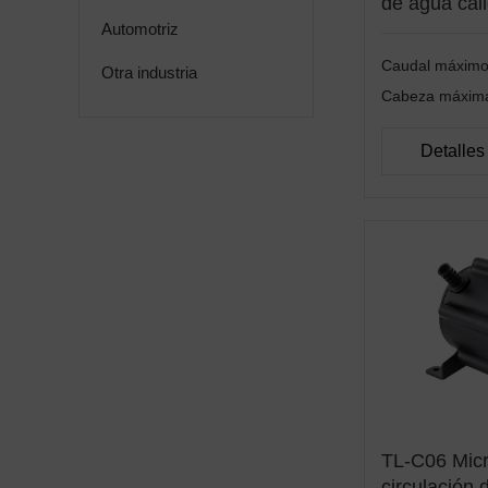
de agua cal
Automotriz
Caudal máxim
Otra industria
Cabeza máxi
Detalles
TL-C06 Mic
circulación