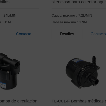
illas
silenciosa para calentar agu
o：24L/MIN
Caudal máximo：7.2L/MIN
ma：11M
Cabeza máxima：1.9M
Contacto
Detalles
Contacto
mba de circulación
TL-C01-F Bombas médicas 