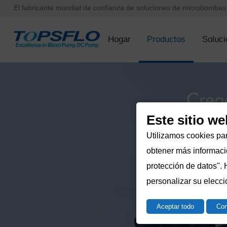
El fabricante mundial de confianza de soluciones de microbomba
Hogar
Productos
Soluci
Este sitio we
Utilizamos cookies par
obtener más informació
protección de datos". 
personalizar su elecci
Aceptar todo
Con