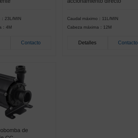
iente
accionamiento directo
o：23L/MIN
Caudal máximo：11L/MIN
ma：4M
Cabeza máxima：12M
Contacto
Detalles
Contacto
robomba de
 de CC