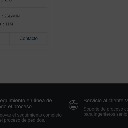
o：26L/MIN
ma：11M
Contacto
eguimiento en línea de
Servicio al cliente 
odo el proceso
Soporte de proceso c
para ingenieros senio
poyar el seguimiento completo
el proceso de pedidos.