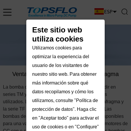
Este sitio web
utiliza cookies
Utilizamos cookies para
optimizar la experiencia del
usuario de los visitantes de
Ventajas de la bomba de microdiafragma
nuestro sitio web. Para obtener
más información sobre qué
La bomba de diafragma TOPSFLO se puede dividir en
datos recopilamos y cómo los
series TM y series TF según los diferentes medios
utilizamos, consulte "Política de
utilizados. La serie TM son bombas de aire de diafragma y
la serie TF son bombas de líquido de diafragma. Las
protección de datos". Haga clic
bombas de diafragma para aire y fluidos están disponibles
en "Aceptar todo" para activar el
para una variedad de tipos de motores, incluidos motores de
uso de cookies o en "Confiqure"
CC con o sin escobillas con diferente vida útil. Las bombas