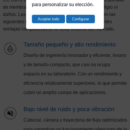
para personalizar su elección.
de membrana pueden funcionar en reposo sin peligro ni
daños. Las bombas de diafragma TOPSFLO tienen las
Aceptar todo
Configurar
siguientes características, que le brindan importantes
ventajas competitivas en el feroz entorno del mercado.
Tamaño pequeño y alto rendimiento
Diseño de ingeniería innovador y eficiente, liviano
y de tamaño compacto, que casi no ocupa
espacio en su laboratorio. Con un rendimiento y
eficiencia relativamente superiores, lo que permite
cubrir un amplio campo de aplicaciones.
Bajo nivel de ruido y poca vibración
Cabezal, cámara y trayectoria de flujo optimizados
para garantizar un funcionamiento silencioso de la