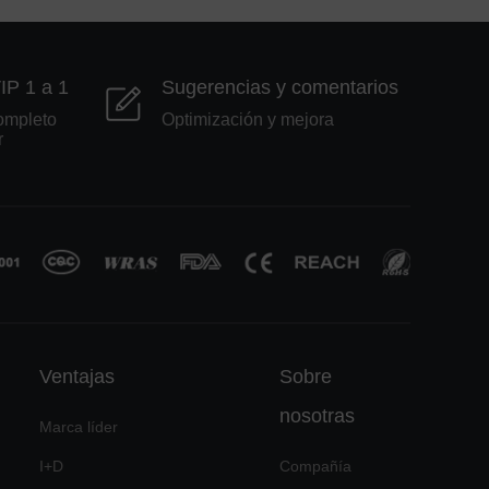
VIP 1 a 1
Sugerencias y comentarios
ompleto
Optimización y mejora
r
Ventajas
Sobre
nosotras
Marca líder
I+D
Compañía