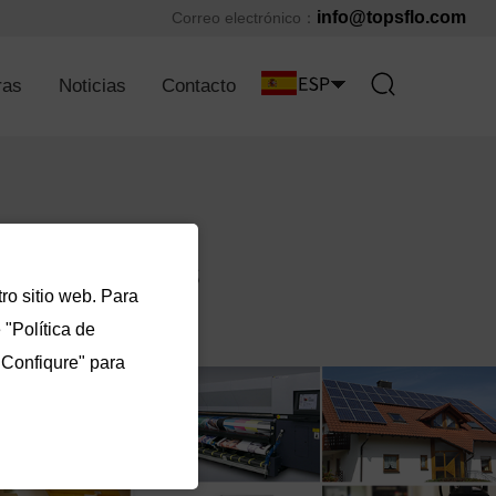
info@topsflo.com
Correo electrónico：
ras
Noticias
Contacto
ro sitio web. Para
"Política de
"Confiqure" para