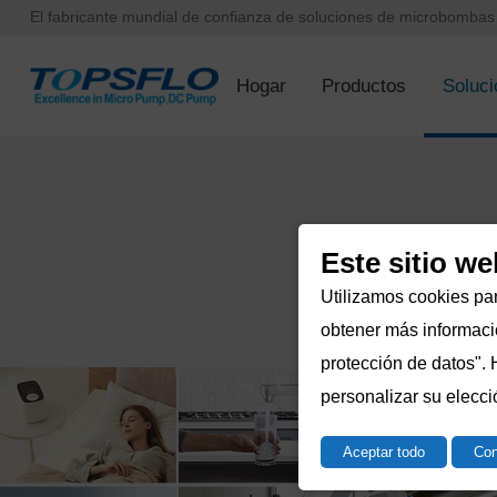
El fabricante mundial de confianza de soluciones de microbomba
Hogar
Productos
Soluci
Este sitio we
Utilizamos cookies par
obtener más informació
protección de datos". 
personalizar su elecci
Aceptar todo
Con