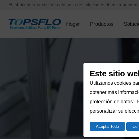
El fabricante mundial de confianza de soluciones de microbomba
Hogar
Productos
Soluci
Este sitio we
Utilizamos cookies par
obtener más informació
protección de datos". 
personalizar su elecci
Aceptar todo
Con