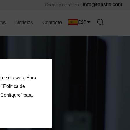
info@topsflo.com
Correo electrónico：
ras
Noticias
Contacto
ro sitio web. Para
"Política de
"Confiqure" para