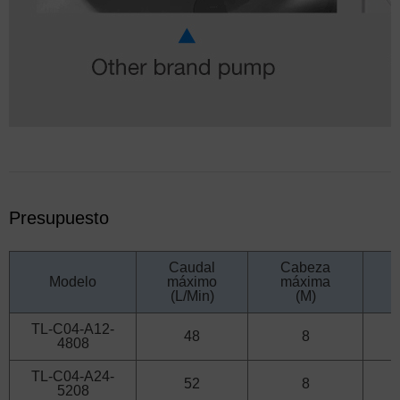
Presupuesto
Caudal
Cabeza
Modelo
máximo
máxima
(L/Min)
(M)
TL-C04-A12-
48
8
4808
TL-C04-A24-
52
8
5208