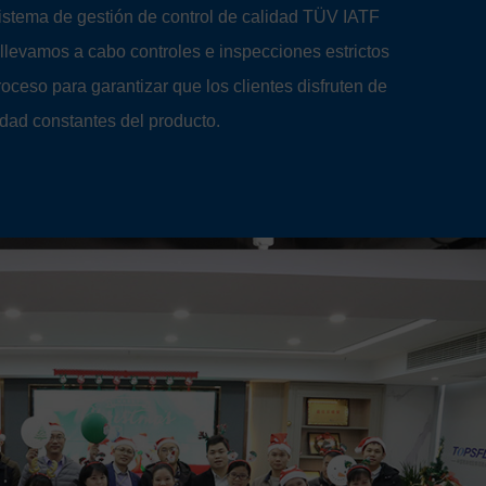
istema de gestión de control de calidad TÜV IATF
levamos a cabo controles e inspecciones estrictos
oceso para garantizar que los clientes disfruten de
idad constantes del producto.