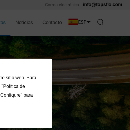
info@topsflo.com
Correo electrónico：
ras
Noticias
Contacto
ro sitio web. Para
"Política de
"Confiqure" para