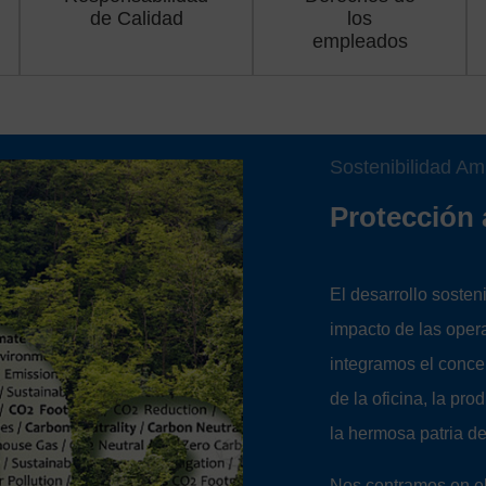
de Calidad
los
empleados
Sostenibilidad Am
Protección 
El desarrollo sosten
impacto de las oper
integramos el conce
de la oficina, la pro
la hermosa patria d
Nos centramos en el 