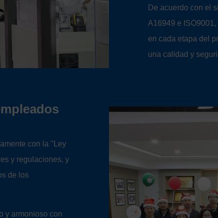
De acuerdo con el s
A16949 e ISO9001, l
en cada etapa del pr
una calidad y segur
 empleados
tamente con la "Ley
yes y regulaciones, y
os de los
ro y armonioso con