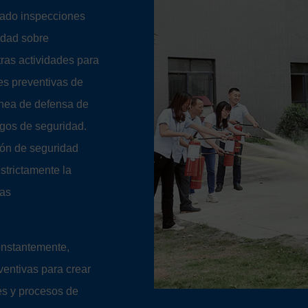
zado inspecciones
idad sobre
ras actividades para
es preventivas de
ínea de defensa de
sgos de seguridad.
ión de seguridad
strictamente la
las
onstantemente,
entivas para crear
nes y procesos de