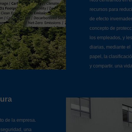
recursos para reduc
de efecto invernade
concepto de protecc
los empleados, y l
diarias, mediante el 
papel, la clasificaci
y compartir. una vid
gura
to de la empresa.
 seguridad, una