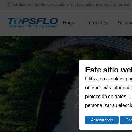
El fabricante mundial de confianza de soluciones de microbomba
Hogar
Productos
Soluci
Este sitio we
Utilizamos cookies par
obtener más informació
protección de datos". 
personalizar su elecci
Aceptar todo
Con