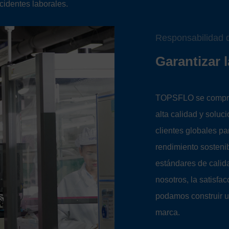
cidentes laborales.
Responsabilidad 
Garantizar 
TOPSFLO se comprom
alta calidad y solu
clientes globales pa
rendimiento sosteni
estándares de calida
nosotros, la satisfa
podamos construir u
marca.