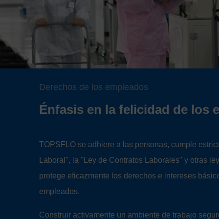
Derechos de los empleados
Énfasis en la felicidad de los
TOPSFLO se adhiere a las personas, cumple estric
Laboral", la "Ley de Contratos Laborales" y otras le
protege eficazmente los derechos e intereses básic
empleados.
Construir activamente un ambiente de trabajo segu