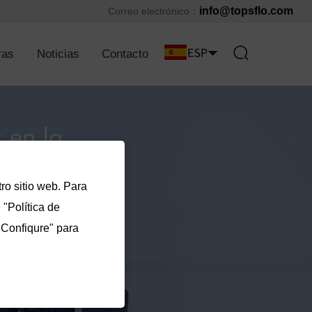
info@topsflo.com
Correo electrónico：
ras
Noticias
Contacto
ro sitio web. Para
"Política de
"Confiqure" para