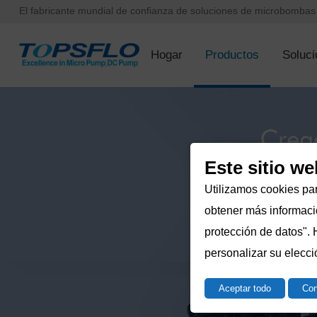
El fabricante mundial de confianza de soluciones de microbomba
Hogar
Productos
Soluci
Este sitio we
Utilizamos cookies par
obtener más informació
protección de datos". 
personalizar su elecci
Aceptar todo
Con