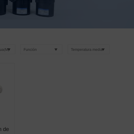
ua(M)
Función
Temperatura media
n de