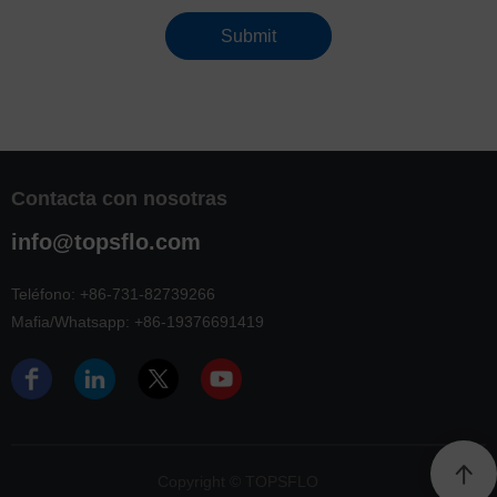
Submit
Contacta con nosotras
info@topsflo.com
Teléfono:
+86-731-82739266
Mafia/Whatsapp:
+86-19376691419
Copyright © TOPSFLO