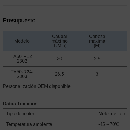
Presupuesto
Caudal
Cabeza
V
Modelo
máximo
máxima
n
(L/Min)
(M)
TA50-R12-
20
2.5
2302
TA50-R24-
26.5
3
2303
Personalización OEM disponible
Datos Técnicos
Tipo de motor
Motor de corrie
Temperatura ambiente
-45～70℃