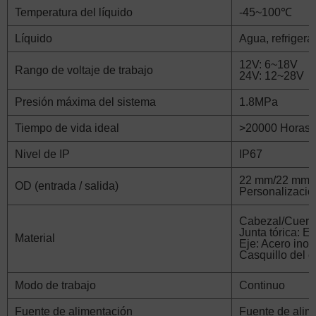
Temperatura del líquido
-45~100℃
Líquido
Agua, refrigera
12V: 6~18V
Rango de voltaje de trabajo
24V: 12~28V
Presión máxima del sistema
1.8MPa
Tiempo de vida ideal
>20000 Horas
Nivel de IP
IP67
22 mm/22 mm
OD (entrada / salida)
Personalizació
Cabezal/Cuerp
Junta tórica: 
Material
Eje: Acero inox
Casquillo del co
Modo de trabajo
Continuo
Fuente de alimentación
Fuente de alim