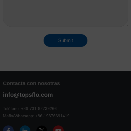
Submit
Contacta con nosotras
info@topsflo.com
Teléfono:
+86-731-82739266
Mafia/Whatsapp:
+86-19376691419