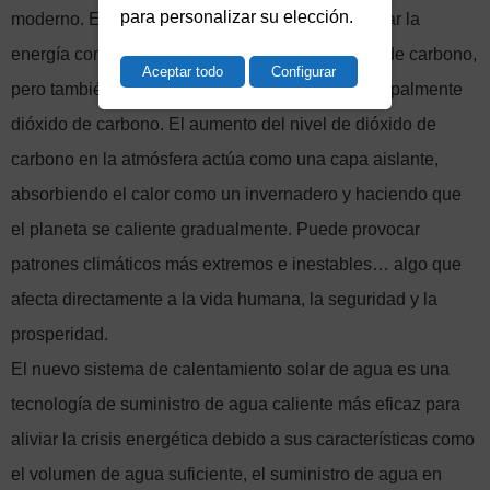
para personalizar su elección.
moderno. Estos materiales se queman para liberar la
energía contenida en los enlaces de los átomos de carbono,
Aceptar todo
Configurar
pero también tienen subproductos nocivos, principalmente
dióxido de carbono. El aumento del nivel de dióxido de
carbono en la atmósfera actúa como una capa aislante,
absorbiendo el calor como un invernadero y haciendo que
el planeta se caliente gradualmente. Puede provocar
patrones climáticos más extremos e inestables… algo que
afecta directamente a la vida humana, la seguridad y la
prosperidad.
El nuevo sistema de calentamiento solar de agua es una
tecnología de suministro de agua caliente más eficaz para
aliviar la crisis energética debido a sus características como
el volumen de agua suficiente, el suministro de agua en