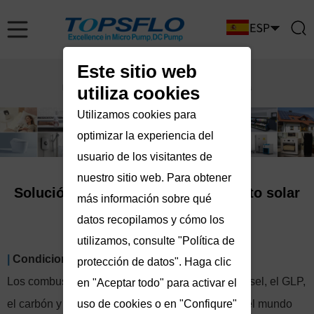
Este sitio web
utiliza cookies
Utilizamos cookies para
optimizar la experiencia del
usuario de los visitantes de
nuestro sitio web. Para obtener
Solución de bomba de calentamiento solar
más información sobre qué
de agua
datos recopilamos y cómo los
utilizamos, consulte "Política de
|
Condiciones básicas del mercado
protección de datos". Haga clic
Los combustibles fósiles como la gasolina, el diésel, el GLP,
en "Aceptar todo" para activar el
el carbón y el gas natural alimentan gran parte del mundo
uso de cookies o en "Confiqure"