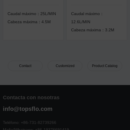
Caudal máximo：25L/MIN
Caudal máximo：
Cabeza máxima：4.5M
12.6L/MIN
Cabeza máxima：3.2M
Contact
Customized
Product Catalog
Contacta con nosotras
info@topsflo.com
Teléfono:
+86-731-82739266
Mafia/Whatsapp:
+86-19376691419